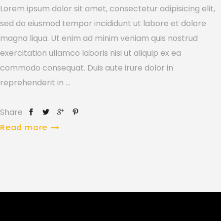
Lorem ipsum dolor sit amet, consectetur adipisicing elit,
sed do eiusmod tempor incididunt ut labore et dolore
magna liqua. Ut enim ad minim veniam quis nostrud
exercitation ullamco laboris nisi ut aliquip ex ea
commodo consequat. Duis aute irure dolor in
reprehenderit in
Share
Read more