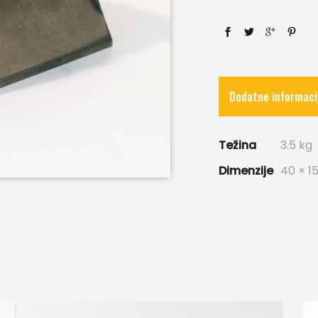
Dodatne informaci
Težina
3.5 kg
Dimenzije
40 × 1