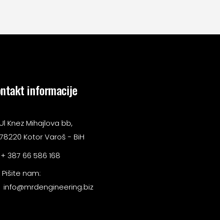
ntakt informacije
Ul Knez Mihajlova bb,
78220 Kotor Varoš - BiH
+ 387 66 586 168
Pišite nam:
info@mrdengineering.biz