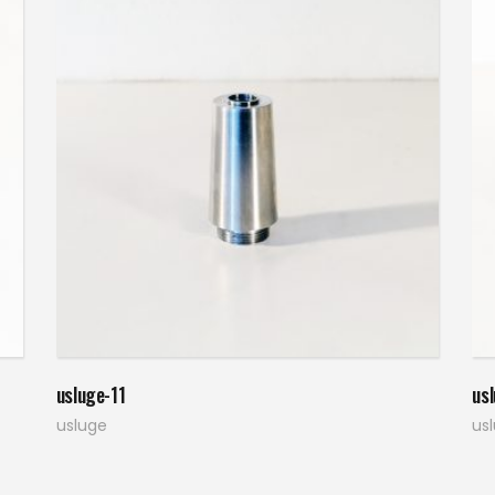
Pročitaj više
usluge-11
us
usluge
us