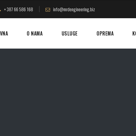
+ 387 66 586 168
info@mrdengineering.biz
VNA
O NAMA
USLUGE
OPREMA
K