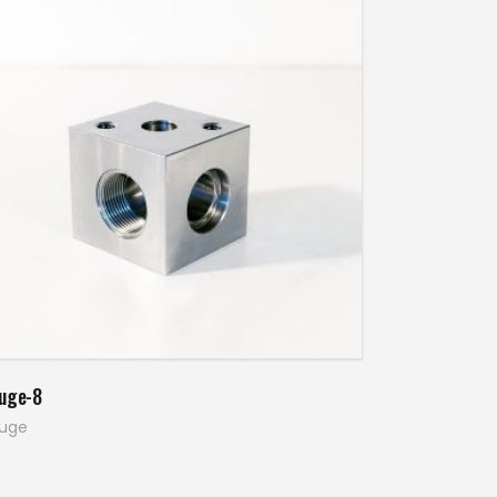
Pročitaj više
luge-8
luge