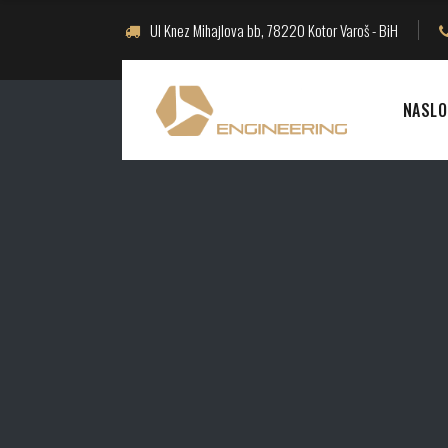
Ul Knez Mihajlova bb, 78220 Kotor Varoš - BiH
NASLO