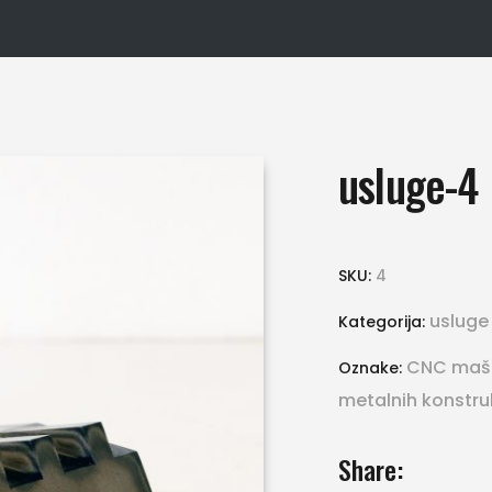
usluge-4
SKU:
4
usluge
Kategorija:
CNC maš
Oznake:
metalnih konstru
Share: