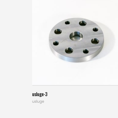
Pročitaj više
usluge-3
usluge