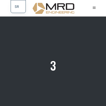
SR
DE
3