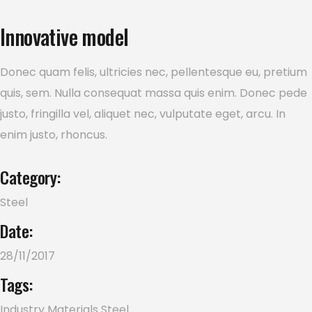
Innovative model
Donec quam felis, ultricies nec, pellentesque eu, pretium
quis, sem. Nulla consequat massa quis enim. Donec pede
justo, fringilla vel, aliquet nec, vulputate eget, arcu. In
enim justo, rhoncus.
Category:
Steel
Date:
28/11/2017
Tags:
Industry
Materials
Steel