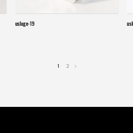
Weiterlesen
usluge-19
us
1
2