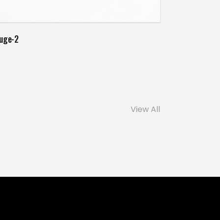
Weiterlesen
luge-2
View All